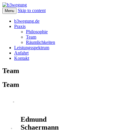
Skip to content
Raum für Gesundheit
Menu
b3wegung
b3wegung.de
Praxis
Philosophie
Team
Räumlichkeiten
Leistungsspektrum
Anfahrt
Kontakt
Team
Team
Edmund
Schaermann